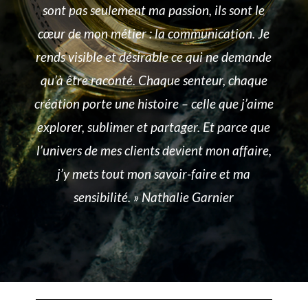
sont pas seulement ma passion, ils sont le
cœur de mon métier : la communication. Je
rends visible et désirable ce qui ne demande
qu’à être raconté. Chaque senteur, chaque
création porte une histoire – celle que j’aime
explorer, sublimer et partager. Et parce que
l’univers de mes clients devient mon affaire,
j’y mets tout mon savoir-faire et ma
sensibilité. » Nathalie Garnier